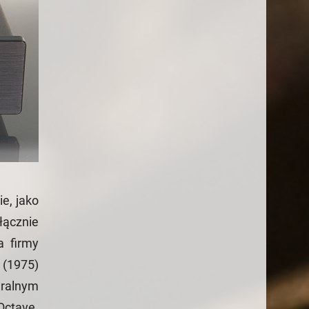
e, jako
łącznie
a firmy
 (1975)
uralnym
Octave.