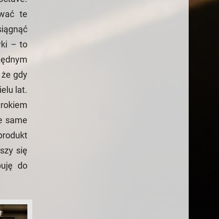
wać te
siągnąć
ki – to
rzędnym
 że gdy
lu lat.
 rokiem
te same
produkt
szy się
uję do