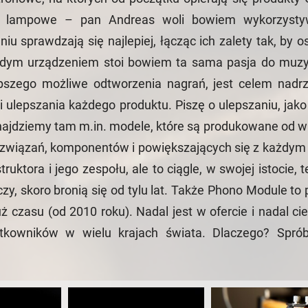
cte lampowe – pan Andreas woli bowiem wykorzysty
u sprawdzają się najlepiej, łącząc ich zalety tak, by o
żdym urządzeniem stoi bowiem ta sama pasja do muzy
epszego możliwe odtworzenia nagrań, jest celem nad
 ulepszania każdego produktu. Piszę o ulepszaniu, jako
znajdziemy tam m.in. modele, które są produkowane od wie
związań, komponentów i powiększających się z każdym
uktora i jego zespołu, ale to ciągle, w swojej istocie, 
zy, skoro bronią się od tylu lat. Także Phono Module to 
ż czasu (od 2010 roku). Nadal jest w ofercie i nadal cie
kowników w wielu krajach świata. Dlaczego? Sprób