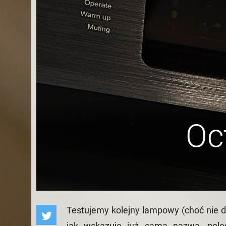
Oc
Testujemy kolejny lampowy (choć nie 
jak wskazuje już sama nazwa, pole