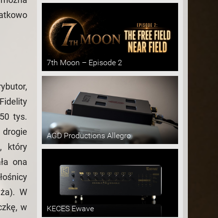
datkowo
7th Moon – Episode 2
ybutor,
idelity
50 tys.
 drogie
AGD Productions Allegro
, który
ała ona
łośnicy
dża). W
czkę, w
KECES Ewave