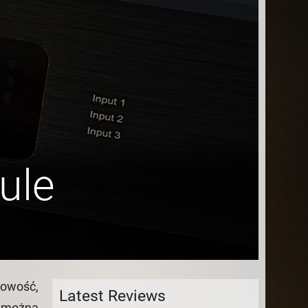
ule
kowość,
Latest Reviews
 można