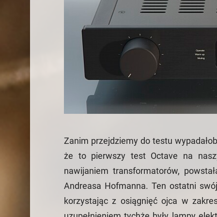
Zanim przejdziemy do testu wypadałoby 
że to pierwszy test Octave na nas
nawijaniem transformatorów, powstał
Andreasa Hofmanna. Ten ostatni swój
korzystając z osiągnięć ojca w zakre
uzupełnieniem tychże były lampy elekt