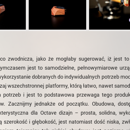
o zwodnicza, jako że mogłaby sugerować, iż jest t
mczasem jest to samodzielne, pełnowymiarowe urzą
 wykorzystanie dobranych do indywidualnych potrzeb mo
zaj wszechstronnej platformy, którą łatwo, nawet samodz
 potrzeb i jest to podstawowa przewaga tego produ
ów. Zacznijmy jednakże od początku. Obudowa, dos
kterystyczna dla Octave dizajn – prosta, solidna, wyk
 szerokość i głębokość, jest natomiast dość niska, zw