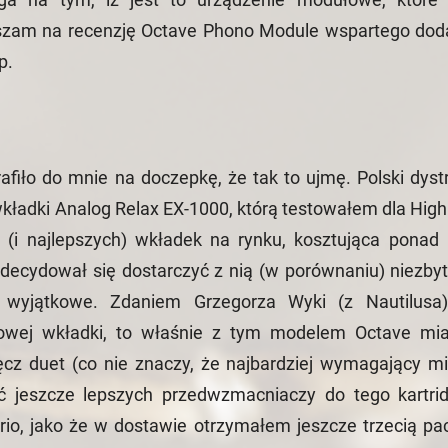
szam na recenzję Octave Phono Module wspartego do
p.
afiło do mnie na doczepkę, że tak to ujmę. Polski dystr
wkładki Analog Relax EX-1000, którą testowałem dla HighF
h (i najlepszych) wkładek na rynku, kosztująca ponad 
 zdecydował się dostarczyć z nią (w porównaniu) niezbyt
 wyjątkowe. Zdaniem Grzegorza Wyki (z Nautilusa)
owej wkładki, to właśnie z tym modelem Octave mi
ęcz duet (co nie znaczy, że najbardziej wymagający mi
ć jeszcze lepszych przedwzmacniaczy do tego kartri
trio, jako że w dostawie otrzymałem jeszcze trzecią pa