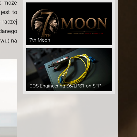
re może
jest to
 raczej
 danego
7th Moon
twu) na
COS Engineering S6/LPS1 on SFP