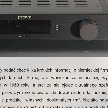
podać choć kilka krótkich informacji o niemieckiej firmi
zych łamach. Firma, acz wówczas zajmująca się wy
a w 1968 roku, a stał za nią ojciec aktualnego szef
 pierwszym wzmacniacz zbudował siedem lat później
sie produkcji własnych, doskonałych traf. Niejako nat
ronowe, na których od początku opierają się produkty 