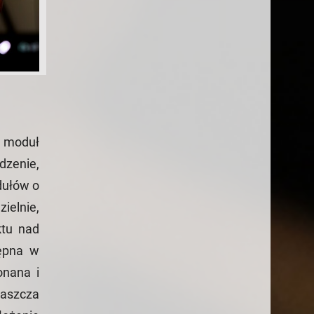
o moduł
dzenie,
dułów o
ielnie,
ktu nad
tępna w
onana i
łaszcza