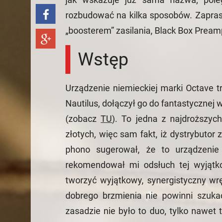
rozbudować na kilka sposobów. Zapra
„boosterem” zasilania, Black Box Pream
Wstęp
Urządzenie niemieckiej marki Octave tr
Nautilus, dołączył go do fantastycznej 
(zobacz
TU
). To jedna z najdroższyc
złotych, więc sam fakt, iż dystrybutor
phono sugerował, że to urządzenie
rekomendował mi odsłuch tej wyjątk
tworzyć wyjątkowy, synergistyczny wr
dobrego brzmienia nie powinni szuka
zasadzie nie było to duo, tylko nawet 