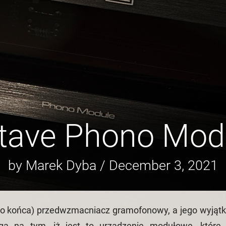
tave Phono Mod
by Marek Dyba / December 3, 2021
do końca) przedwzmacniacz gramofonowy, a jego wyjąt
ga na tym, iż jest to urządzenie modułowe, które